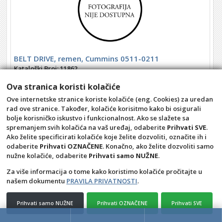
BELT DRIVE, remen, Cummins 0511-0211
Kataloški Broj
: 11862
35,56 €
Ova stranica koristi kolačiće
Šifra
: 81010012
Ove internetske stranice koriste kolačiće (eng. Cookies) za uredan
rad ove stranice. Također, kolačiće korisitmo kako bi osigurali
DODAJ U KOŠARICU
bolje korisničko iskustvo i funkcionalnost. Ako se slažete sa
spremanjem svih kolačića na vaš uređaj, odaberite
Prihvati SVE
.
Ako želite specificirati kolačiće koje želite dozvoliti, označite ih i
odaberite
Prihvati OZNAČENE
. Konačno, ako želite dozvoliti samo
Opći uvjeti
Pravila privatnosti
nužne kolačiće, odaberite
Prihvati samo NUŽNE
.
Raskid ugovora – povrat
Prigovor potrošača –
reklamacije
Za više informacija o tome kako koristimo kolačiće pročitajte u
našem dokumentu
PRAVILA PRIVATNOSTI
.
Kontakt
PIČULJAN SERVIS CENTAR d.o.o.
Prihvati samo NUŽNE
Prihvati OZNAČENE
Prihvati SVE
4D Wand IMC 24.11.14.1