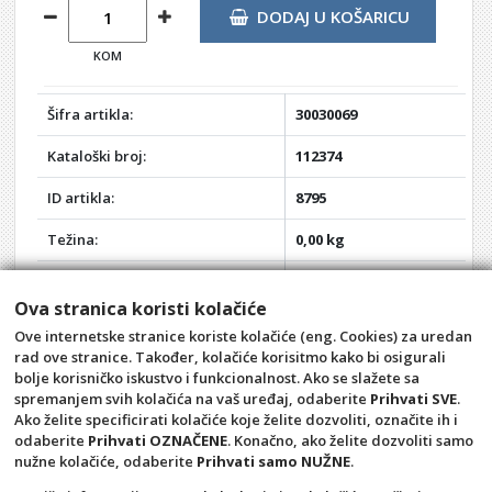
DODAJ U KOŠARICU
KOM
Šifra artikla:
30030069
Kataloški broj:
112374
ID artikla:
8795
Težina:
0,00 kg
Akcija:
-
Ova stranica koristi kolačiće
Rabat:
0%
Ove internetske stranice koriste kolačiće (eng. Cookies) za uredan
rad ove stranice. Također, kolačiće korisitmo kako bi osigurali
Vaša cijena:
218,99 kn
bolje korisničko iskustvo i funkcionalnost. Ako se slažete sa
spremanjem svih kolačića na vaš uređaj, odaberite
Prihvati SVE
.
Ako želite specificirati kolačiće koje želite dozvoliti, označite ih i
odaberite
Prihvati OZNAČENE
. Konačno, ako želite dozvoliti samo
Opći uvjeti
Pravila privatnosti
nužne kolačiće, odaberite
Prihvati samo NUŽNE
.
Raskid ugovora – povrat
Prigovor potrošača –