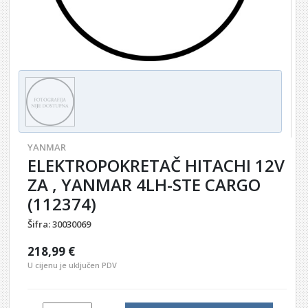
YANMAR
ELEKTROPOKRETAČ HITACHI 12V
ZA , YANMAR 4LH-STE CARGO
(112374)
Šifra:
30030069
218,99 €
U cijenu je uključen PDV